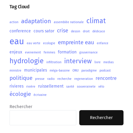
Tag Cloud
climat
adaptation
action
assemblée nationale
crise
conference
cours sator
dessin
droit
dédicace
eau
empreinte eau
eau verte
ecologie
enfance
enjeux
formation
evenement
femmes
gouvernance
hydrologie
interview
infiltration
livre
medias
municipales
ministre
méga-bassine
ONU
paradigme
podcast
politique
rencontre
presse
radio
recherche
regeneration
rivieres
ruissellement
rivière
santé
souverainete
vélo
écologie
écrivaine
Rechercher
Rechercher