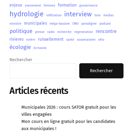
enjeux
formation
evenement
femmes
gouvernance
hydrologie
interview
infiltration
livre
medias
municipales
ministre
méga-bassine
ONU
paradigme
podcast
politique
rencontre
presse
radio
recherche
regeneration
rivieres
ruissellement
rivière
santé
souverainete
vélo
écologie
écrivaine
Rechercher
Rechercher
Articles récents
Municipales 2026 : cours SATOR gratuit pour les
villes engagées
Mon cours en ligne gratuit pour les candidates
aux municipales !