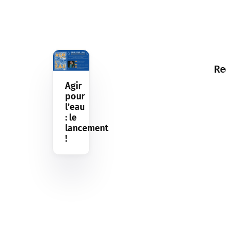
Re
Agir
pour
l’eau
: le
lancement
!