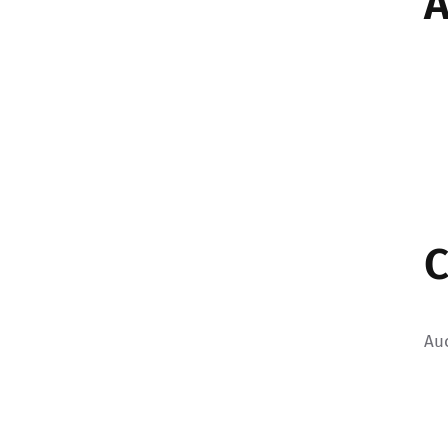
A
C
Au