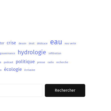
eau
crise
tor
dessin
droit
dédicace
eau verte
hydrologie
gouvernance
infiltration
politique
e
podcast
presse
radio
recherche
écologie
lo
écrivaine
Rechercher