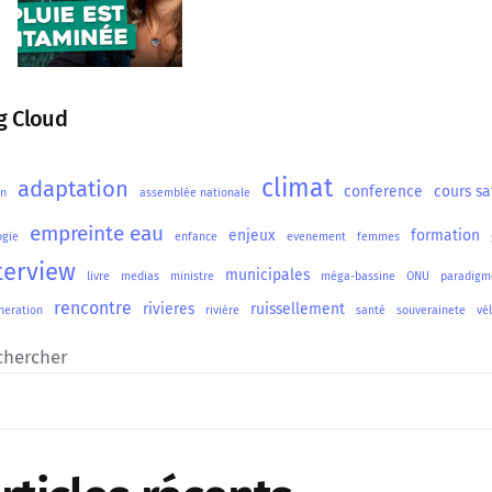
g Cloud
climat
adaptation
conference
cours sa
on
assemblée nationale
empreinte eau
enjeux
formation
ogie
enfance
evenement
femmes
terview
municipales
livre
medias
ministre
méga-bassine
ONU
paradigm
rencontre
rivieres
ruissellement
neration
rivière
santé
souverainete
vé
chercher