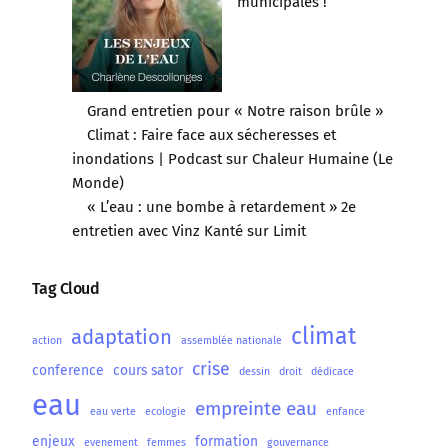
municipales !
Grand entretien pour « Notre raison brûle »
Climat : Faire face aux sécheresses et
inondations | Podcast sur Chaleur Humaine (Le
Monde)
« L’eau : une bombe à retardement » 2e
entretien avec Vinz Kanté sur Limit
Tag Cloud
climat
adaptation
action
assemblée nationale
crise
conference
cours sator
dessin
droit
dédicace
eau
empreinte eau
eau verte
ecologie
enfance
enjeux
formation
evenement
femmes
gouvernance