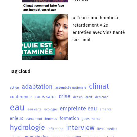
« L’eau : une bombe à
retardement » 2e
entretien avec Vinz Kanté
sur Limit
Tag Cloud
climat
adaptation
action
assemblée nationale
crise
conference
cours sator
dessin
droit
dédicace
eau
empreinte eau
eau verte
ecologie
enfance
enjeux
formation
evenement
femmes
gouvernance
hydrologie
interview
infiltration
livre
medias