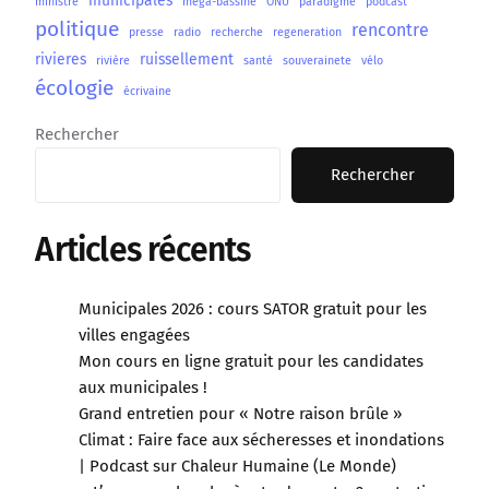
municipales
ministre
méga-bassine
ONU
paradigme
podcast
politique
rencontre
presse
radio
recherche
regeneration
rivieres
ruissellement
rivière
santé
souverainete
vélo
écologie
écrivaine
Rechercher
Rechercher
Articles récents
Municipales 2026 : cours SATOR gratuit pour les
villes engagées
Mon cours en ligne gratuit pour les candidates
aux municipales !
Grand entretien pour « Notre raison brûle »
Climat : Faire face aux sécheresses et inondations
| Podcast sur Chaleur Humaine (Le Monde)