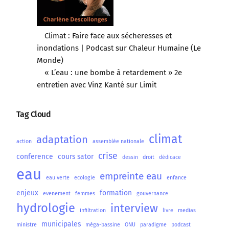
Climat : Faire face aux sécheresses et
inondations | Podcast sur Chaleur Humaine (Le
Monde)
« L’eau : une bombe à retardement » 2e
entretien avec Vinz Kanté sur Limit
Tag Cloud
climat
adaptation
action
assemblée nationale
crise
conference
cours sator
dessin
droit
dédicace
eau
empreinte eau
eau verte
ecologie
enfance
enjeux
formation
evenement
femmes
gouvernance
hydrologie
interview
infiltration
livre
medias
municipales
ministre
méga-bassine
ONU
paradigme
podcast