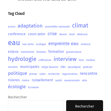
Tag Cloud
climat
adaptation
action
assemblée nationale
crise
conference
cours sator
dessin
droit
dédicace
eau
empreinte eau
eau verte
ecologie
enfance
enjeux
formation
evenement
femmes
gouvernance
hydrologie
interview
infiltration
livre
medias
municipales
ministre
méga-bassine
ONU
paradigme
podcast
politique
rencontre
presse
radio
recherche
regeneration
rivieres
ruissellement
rivière
santé
souverainete
vélo
écologie
écrivaine
Rechercher
Rechercher