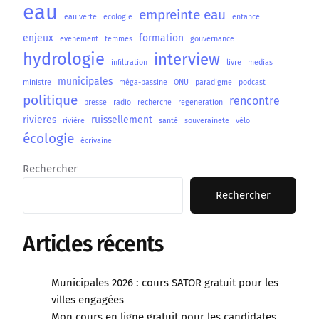
eau
empreinte eau
eau verte
ecologie
enfance
enjeux
formation
evenement
femmes
gouvernance
hydrologie
interview
infiltration
livre
medias
municipales
ministre
méga-bassine
ONU
paradigme
podcast
politique
rencontre
presse
radio
recherche
regeneration
rivieres
ruissellement
rivière
santé
souverainete
vélo
écologie
écrivaine
Rechercher
Rechercher
Articles récents
Municipales 2026 : cours SATOR gratuit pour les
villes engagées
Mon cours en ligne gratuit pour les candidates