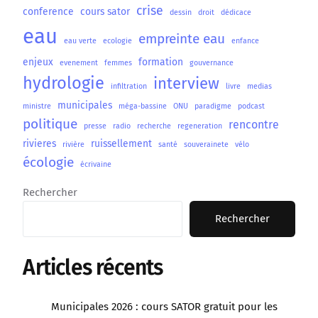
crise
conference
cours sator
dessin
droit
dédicace
eau
empreinte eau
eau verte
ecologie
enfance
enjeux
formation
evenement
femmes
gouvernance
hydrologie
interview
infiltration
livre
medias
municipales
ministre
méga-bassine
ONU
paradigme
podcast
politique
rencontre
presse
radio
recherche
regeneration
rivieres
ruissellement
rivière
santé
souverainete
vélo
écologie
écrivaine
Rechercher
Rechercher
Articles récents
Municipales 2026 : cours SATOR gratuit pour les