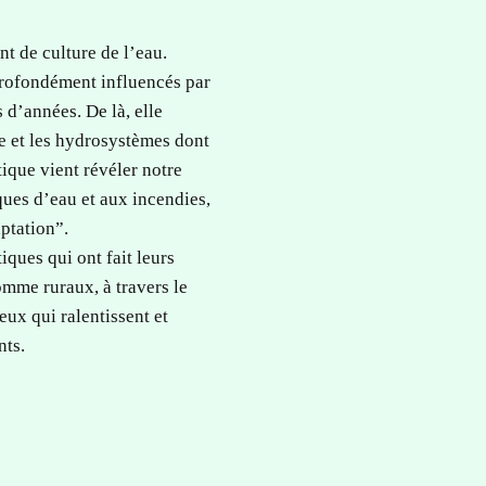
t de culture de l’eau.
 profondément influencés par
s d’années. De là, elle
e et les hydrosystèmes dont
que vient révéler notre
ques d’eau et aux incendies,
aptation”.
iques qui ont fait leurs
omme ruraux, à travers le
ux qui ralentissent et
nts.