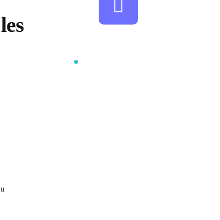
les
au