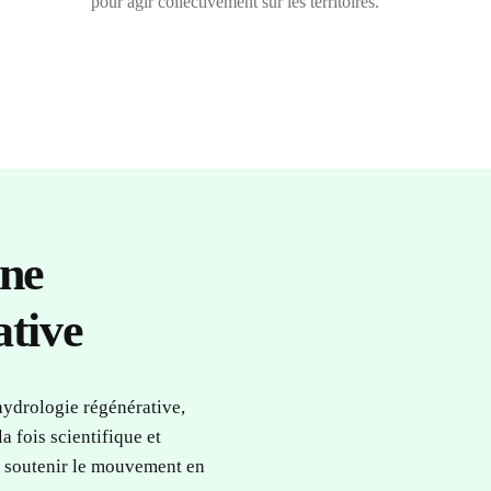
pour agir collectivement sur les territoires.
une
ative
hydrologie régénérative,
 fois scientifique et
 soutenir le mouvement en