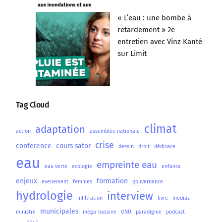
« L’eau : une bombe à
retardement » 2e
entretien avec Vinz Kanté
sur Limit
Tag Cloud
climat
adaptation
action
assemblée nationale
crise
conference
cours sator
dessin
droit
dédicace
eau
empreinte eau
eau verte
ecologie
enfance
enjeux
formation
evenement
femmes
gouvernance
hydrologie
interview
infiltration
livre
medias
municipales
ministre
méga-bassine
ONU
paradigme
podcast