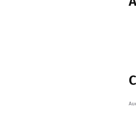
A
C
Au