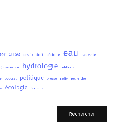
eau
crise
tor
dessin
droit
dédicace
eau verte
hydrologie
gouvernance
infiltration
politique
e
podcast
presse
radio
recherche
écologie
lo
écrivaine
Rechercher