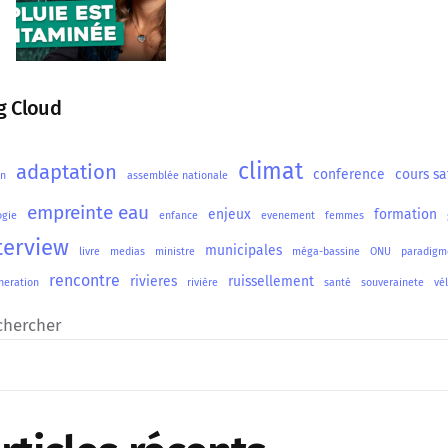
g Cloud
climat
adaptation
conference
cours sa
on
assemblée nationale
empreinte eau
enjeux
formation
ogie
enfance
evenement
femmes
terview
municipales
livre
medias
ministre
méga-bassine
ONU
paradigm
rencontre
rivieres
ruissellement
neration
rivière
santé
souverainete
vé
chercher