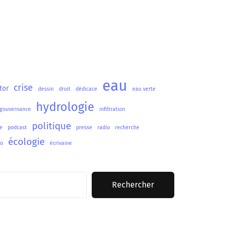
eau
crise
tor
dessin
droit
dédicace
eau verte
hydrologie
gouvernance
infiltration
politique
e
podcast
presse
radio
recherche
écologie
lo
écrivaine
Rechercher