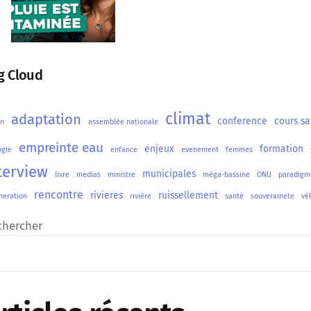
g Cloud
climat
adaptation
conference
cours sa
on
assemblée nationale
empreinte eau
enjeux
formation
ogie
enfance
evenement
femmes
terview
municipales
livre
medias
ministre
méga-bassine
ONU
paradigm
rencontre
rivieres
ruissellement
neration
rivière
santé
souverainete
vé
chercher