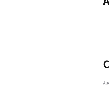
A
C
Au