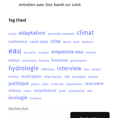
entretien avec Vinz Kanté sur Limit
Tag Cloud
climat
adaptation
action
assemblée nationale
crise
conference
cours sator
dessin
droit
dédicace
eau
empreinte eau
eau verte
ecologie
enfance
enjeux
formation
evenement
femmes
gouvernance
hydrologie
interview
infiltration
livre
medias
municipales
ministre
méga-bassine
ONU
paradigme
podcast
politique
rencontre
presse
radio
recherche
regeneration
rivieres
ruissellement
rivière
santé
souverainete
vélo
écologie
écrivaine
Rechercher